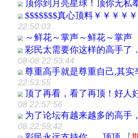
顶你到月亮星球！顶你无私
$$$$$$$真心顶料￥￥￥￥
22:50:03
～鲜花～掌声～鲜花～掌声
彩民太需要你这样的高手了
08-08 22:53:44
尊重高手就是尊重自己,其实
22:53:55
顶了再看，看了再顶！好人
08 22:57:56
为了论坛有越来越多的高手，大
08 22:59:42
彩民永远支持你.......顶顶
【