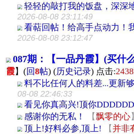
轻轻的敲打我的饭盘，深深
2026-08-08 23:11:49
看萜回帖！给高手点动力！
2026-08-08 23:12:47
087期：【一品丹霞】(买什
霞
】
(
回
8
帖
)
(
历史记录
) 点击:
2438
料不比任何人的料差...更新够早.
08-08 22:46:33
看见你真高兴!顶你DDDDDD
感谢你的无私！
【
飘零的心
顶上!好料必参,顶上!
【
并非