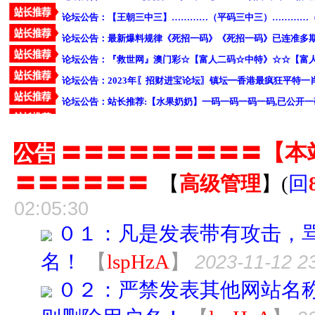
〓〓〓〓〓〓〓〓〓【本
公告
〓〓〓〓〓〓
【
高级管理
】
(
回
02:05:30
０１：凡是发表带有攻击，
名！
【
lspHzA
】
2023-11-12 2
０２：严禁发表其他网站名