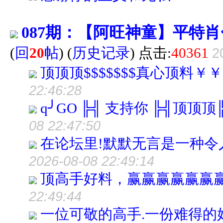
087期：【阿旺神童】平特肖
(
回
20
帖
)
(
历史记录
) 点击:
40361
2
顶顶顶$$$$$$$真心顶料
22:46:28
q╯GO ╠╣ 支持你 ╠╣顶顶
08 22:47:50
在论坛里!默默无言是一种令
2026-08-08 22:49:14
顶高手好料，赢赢赢赢赢赢
22:49:44
一位可敬的高手.一份难得的