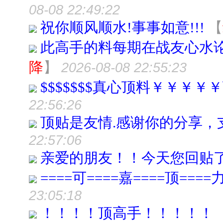
08-08 22:49:22
祝你顺风顺水!事事如意!!!
【
此高手的料每期在战友心水
降
】
2026-08-08 22:55:23
$$$$$$$真心顶料￥￥￥
22:56:26
顶贴是友情.感谢你的分享，支持你
22:57:06
亲爱的朋友！！今天您回贴
====可====嘉====顶====
23:05:18
！！！！顶高手！！！！！