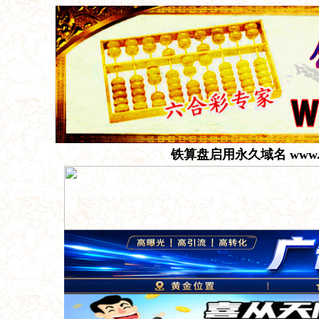
铁算盘启用永久域名
www.