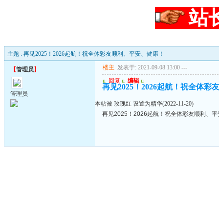
站
主题 : 再见2025！2026起航！祝全体彩友顺利、平安、健康！
楼主
发表于: 2021-09-08 13:00
---
【
管理员
】
u
回复
u
编辑
u
再见2025！2026起航！祝全体
管理员
本帖被 玫瑰红 设置为精华(2022-11-20)
再见2025！2026起航！祝全体彩友顺利、