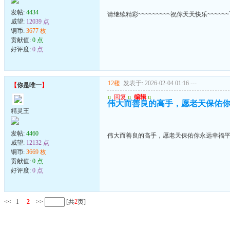
发帖:
4434
请继续精彩~~~~~~~~~祝你天天快乐~~~~~~
威望:
12039 点
铜币:
3677 枚
贡献值:
0 点
好评度:
0 点
12楼
发表于: 2026-02-04 01:16
---
【
你是唯一
】
u
回复
u
编辑
u
伟大而善良的高手，愿老天保佑
精灵王
发帖:
4460
伟大而善良的高手，愿老天保佑你永远幸福
威望:
12132 点
铜币:
3669 枚
贡献值:
0 点
好评度:
0 点
<<
1
2
>>
[共
2
页]