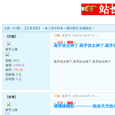
站
主题 : 015期：【正直无私】＜★３肖中特★＞横扫黑庄,长期验证！
10楼
发表于: 2026-02-04 01:15
---
【
闪逝
】
u
回复
u
编辑
u
高手你太神了.高手你太神了.高手
新手上路
发帖:
4312
高手你太神了.高手你太神了.高手你太神了.
威望:
11844 点
铜币:
3592 枚
贡献值:
0 点
好评度:
0 点
11楼
发表于: 2026-02-04 01:16
---
【
狄青
】
u
回复
u
编辑
u
请继续精彩~~~~~~~~~祝你天天快乐~
新手上路