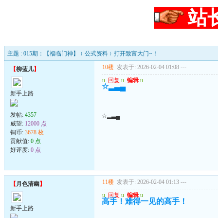
站
主题 : 015期：【福临门神】﹛公式资料﹜打开致富大门~！
10楼
发表于: 2026-02-04 01:08
---
【
柳蓝儿
】
u
回复
u
编辑
u
☆▂▃▄
新手上路
发帖:
4357
☆▂▃▄
威望:
12000 点
铜币:
3678 枚
贡献值:
0 点
好评度:
0 点
11楼
发表于: 2026-02-04 01:13
---
【
月色清幽
】
u
回复
u
编辑
u
高手！难得一见的高手！
新手上路