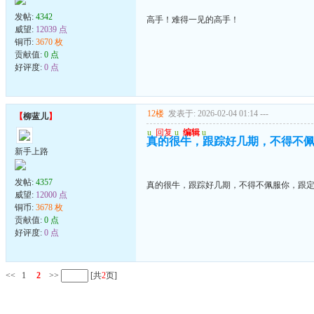
发帖:
4342
高手！难得一见的高手！
威望:
12039 点
铜币:
3670 枚
贡献值:
0 点
好评度:
0 点
12楼
发表于: 2026-02-04 01:14
---
【
柳蓝儿
】
u
回复
u
编辑
u
真的很牛，跟踪好几期，不得不
新手上路
发帖:
4357
真的很牛，跟踪好几期，不得不佩服你，跟
威望:
12000 点
铜币:
3678 枚
贡献值:
0 点
好评度:
0 点
<<
1
2
>>
[共
2
页]