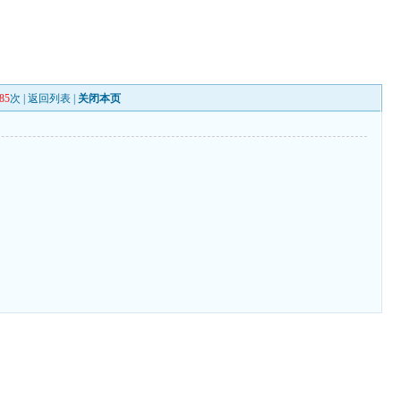
85
次 |
返回列表
|
关闭本页