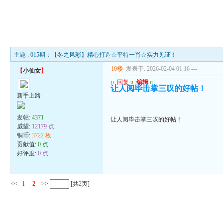
主题 : 015期：【冬之风彩】精心打造☆平特一肖☆实力见证！
10楼
发表于: 2026-02-04 01:16
---
【
小仙女
】
u
回复
u
编辑
u
让人阅毕击掌三叹的好帖！
新手上路
发帖:
4371
让人阅毕击掌三叹的好帖！
威望:
12179 点
铜币:
3722 枚
贡献值:
0 点
好评度:
0 点
<<
1
2
>>
[共
2
页]