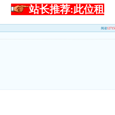
站长推荐:此位租
阅读
12715