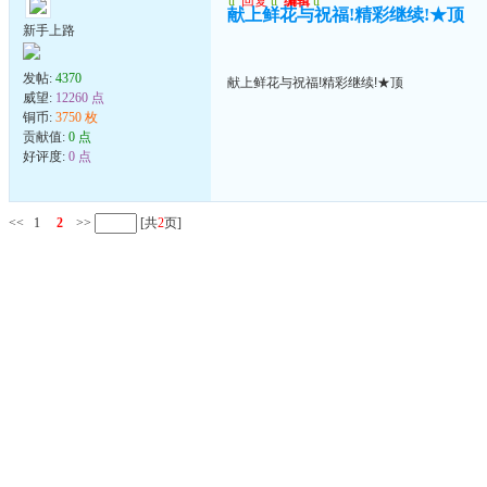
u
回复
u
编辑
u
献上鲜花与祝福!精彩继续!★顶
新手上路
发帖:
4370
献上鲜花与祝福!精彩继续!★顶
威望:
12260 点
铜币:
3750 枚
贡献值:
0 点
好评度:
0 点
<<
1
2
>>
[共
2
页]