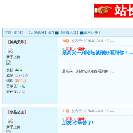
站
主题 : 015期：【大洋战神】最牛▇【金牌六肖】▇永不止步！
10楼
发表于: 2026-02-04 01:08
---
【
神兵天降
】
u
回复
u
编辑
u
最高兴一到论坛就刚好看到你！....
新手上路
发帖:
4434
最高兴一到论坛就刚好看到你！.....
威望:
11971 点
铜币:
3620 枚
贡献值:
0 点
好评度:
0 点
11楼
发表于: 2026-02-04 01:08
---
【
水晶公主
】
u
回复
u
编辑
u
朋友,你辛苦了!!
新手上路