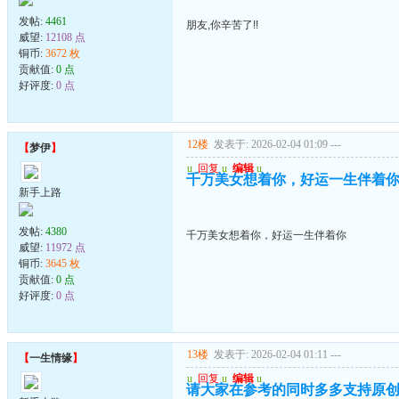
发帖:
4461
朋友,你辛苦了!!
威望:
12108 点
铜币:
3672 枚
贡献值:
0 点
好评度:
0 点
12楼
发表于: 2026-02-04 01:09
---
【
梦伊
】
u
回复
u
编辑
u
千万美女想着你，好运一生伴着
新手上路
发帖:
4380
千万美女想着你，好运一生伴着你
威望:
11972 点
铜币:
3645 枚
贡献值:
0 点
好评度:
0 点
13楼
发表于: 2026-02-04 01:11
---
【
一生情缘
】
u
回复
u
编辑
u
请大家在参考的同时多多支持原创